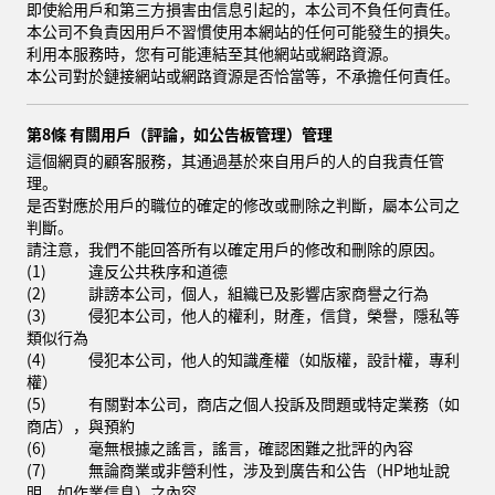
即使給用戶和第三方損害由信息引起的，本公司不負任何責任。
本公司不負責因用戶不習慣使用本網站的任何可能發生的損失。
利用本服務時，您有可能連結至其他網站或網路資源。
本公司對於鏈接網站或網路資源是否恰當等，不承擔任何責任。
第8條 有關用戶（評論，如公告板管理）管理
這個網頁的顧客服務，其通過基於來自用戶的人的自我責任管
理。
是否對應於用戶的職位的確定的修改或刪除之判斷，屬本公司之
判斷。
請注意，我們不能回答所有以確定用戶的修改和刪除的原因。
(1)
違反公共秩序和道德
(2)
誹謗本公司，個人，組織已及影響店家商譽之行為
(3)
侵犯本公司，他人的權利，財產，信貸，榮譽，隱私等
類似行為
(4)
侵犯本公司，他人的知識產權（如版權，設計權，專利
權）
(5)
有關對本公司，商店之個人投訴及問題或特定業務（如
商店），與預約
(6)
毫無根據之謠言，謠言，確認困難之批評的內容
(7)
無論商業或非營利性，涉及到廣告和公告（HP地址說
明，如作業信息）之內容