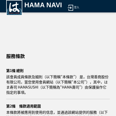
HAMA NAVI
登入
服務條款
第1條 總則
該會員成員條款及細則（以下簡稱“本條款”） 是，台灣善商股份
有限公司，當您使用會員網站（以下簡稱“本公司”），其中，は
ま寿司 HAMASUSHI（以下簡稱為“HAMA壽司”）由保護操作它
指定的事項。
第2條 條款適用範圍
本條款將被應用到使用的信息，並通過該網站提供的服務（以下