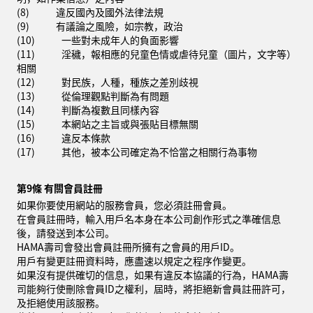
(8)
違反國內及國外法律法規
(9)
有議論之風險，如宗教，政治
(10)
一些對未成年人的負面影響
(11)
淫穢，報相應的兒童色情或虐待兒童（圖片，文字等）
相關
(12)
對民族，人種，種族之差別歧視
(13)
從倫理觀點判斷為有問題
(14)
判斷為複數且同樣內容
(15)
本網站之主旨或與張貼目標無關
(16)
違反本條款
(17)
其他，被本公司確定為不恰當之相關行為事物
第9條 有關會員註冊
如果你要使用網站的服務會員，您必須註冊會員。
在會員註冊時，輸入用戶名本身在本公司創作形式之準確信息
後，請發送到本公司。
HAMA壽司會發出會員註冊所擁有之會員的用戶ID。
用戶有變更註冊資料時，應盡速以規定之程序作變更。
如果沒有提供確切的信息，如果有違反本協議的行為，HAMA壽
司能夠行使刪除會員ID之權利，屆時，將拒絕新會員註冊許可，
及拒絕使用該服務。