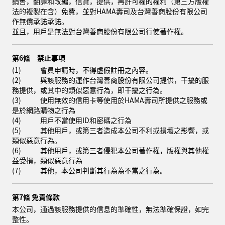
銷售，翻譯和改編，信貸，提供，再許可權的權利（第三方版權
法的複製在含）免費，並對HAMA壽司及台灣善商股份有限公司
作無償承諾承諾。
並且，用戶是無法對台灣善商股份有限公司行使著作權。
第6條 禁止事項
(1)
會員申請時，不得虛假註冊之內容。
(2)
與該服務的運作台灣善商股份有限公司提供，干擾的服
務提供，或其中的類似惡意行為，即干擾之行為。
(3)
使用無效的信用卡等使用於HAMA壽司所提供之服務或
是於網路購物之行為
(4)
用戶不當使用ID和密碼之行為
(5)
其他用戶，或第三者造成本公司不利或損壞之影響，或
類似惡意行為。
(6)
其他用戶，或第三者侵犯本公司著作權，版權與其他權
益受損，類似惡意行為
(7)
其他，本公司判斷其行為為不當之行為。
第7條 免責條款
本公司，通過該服務提供的信息的準確性，無法準確保證，如完
整性。